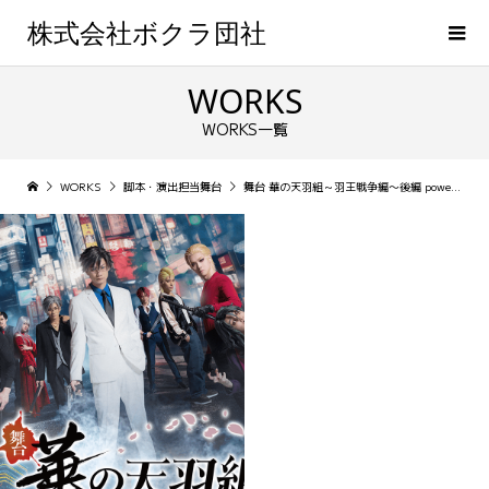
株式会社ボクラ団社
WORKS
WORKS一覧
WORKS
脚本・演出担当舞台
舞台 華の天羽組～羽王戦争編〜後編 powered by ヒューマンバグ大学