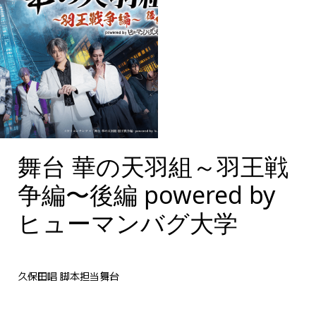
舞台 華の天羽組～羽王戦
舞台 華の天羽組～羽王
戦争編〜後編 powered
争編〜後編 powered by
by ヒューマンバグ大学
ヒューマンバグ大学
久保田唱 脚本担当舞台