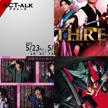
bate & ACT-alk
舞台 THREE’S 2025