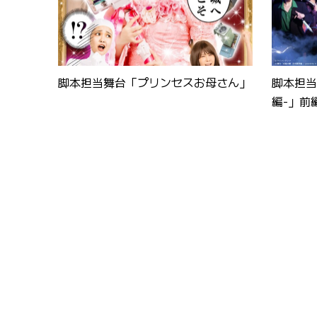
脚本担当舞台「プリンセスお母さん」
脚本担当
編-」前編
グ大学