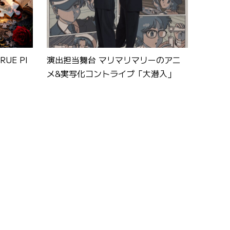
UE PI
演出担当舞台 マリマリマリーのアニ
メ&実写化コントライブ「大潜入」