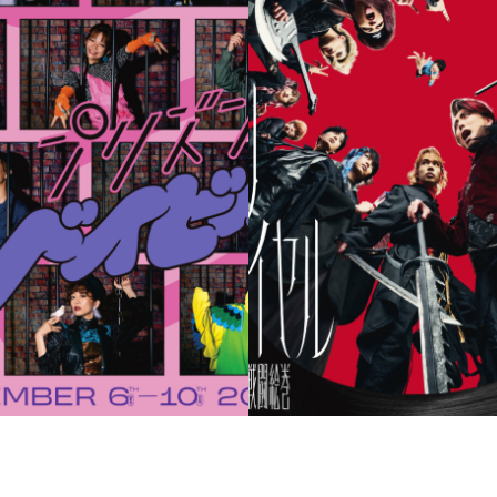
プリズンDEベイビー
舞台 ボクノロワイヤル～髪
士の戦闘絵巻～