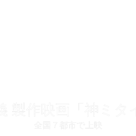
義 製作映画「神ミタ
全国７都市で上映